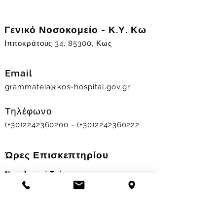
Γενικό Νοσοκομείο - Κ.Υ. Κω
Ιπποκράτους 34, 85300, Κως
Email
grammateia@kos-hospital.gov.gr
Τηλέφωνο
(+30)2242360200
- (+30)2242360222
Ώρες Επισκεπτηρίου
Νοσηλευτικά Τμήματα
Χειμερινό ωράριο:
11.00-13.00
&
17.30-19.30
Θερινό ωράριο: 11.00-13.00 & 18.00-20.00
Σταθμός Αιμοδοσίας
Δευ-Παρ 09:00 - 13:00