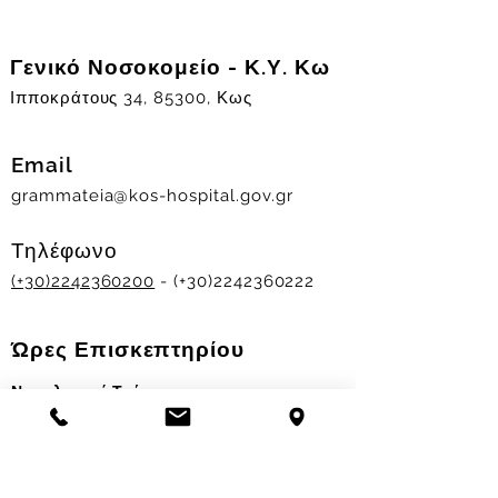
Γενικό Νοσοκομείο - Κ.Υ. Κω
Ιπποκράτους 34, 85300, Κως
Email
grammateia@kos-hospital.gov.gr
Τηλέφωνο
(+30)2242360200
- (+30)2242360222
Ώρες Επισκεπτηρίου
Νοσηλευτικά Τμήματα
Χειμερινό ωράριο:
11.00-13.00
&
17.30-19.30
Θερινό ωράριο: 11.00-13.00 & 18.00-20.00
Σταθμός Αιμοδοσίας
Δευ-Παρ 09:00 - 13:00