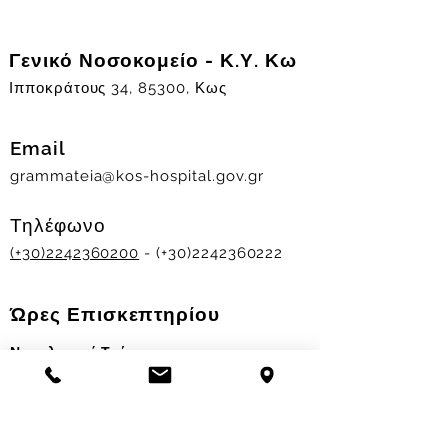
Γενικό Νοσοκομείο - Κ.Υ. Κω
Ιπποκράτους 34, 85300, Κως
Email
grammateia@kos-hospital.gov.gr
Τηλέφωνο
(+30)2242360200
- (+30)2242360222
Ώρες Επισκεπτηρίου
Νοσηλευτικά Τμήματα
Χειμερινό ωράριο:
11.00-13.00
&
17.30-19.30
Θερινό ωράριο: 11.00-13.00 & 18.00-20.00
Σταθμός Αιμοδοσίας
Δευ-Παρ 09:00 - 13:00