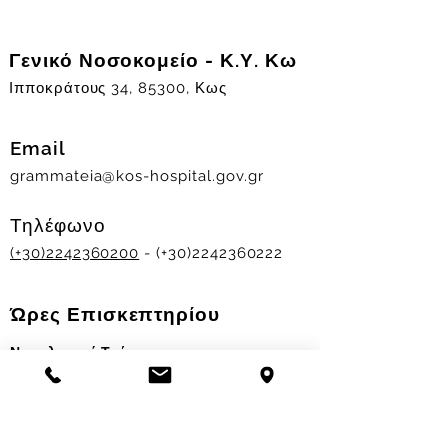
Γενικό Νοσοκομείο - Κ.Υ. Κω
Ιπποκράτους 34, 85300, Κως
Email
grammateia@kos-hospital.gov.gr
Τηλέφωνο
(+30)2242360200
- (+30)2242360222
Ώρες Επισκεπτηρίου
Νοσηλευτικά Τμήματα
Χειμερινό ωράριο:
11.00-13.00
&
17.30-19.30
Θερινό ωράριο: 11.00-13.00 & 18.00-20.00
Σταθμός Αιμοδοσίας
Δευ-Παρ 09:00 - 13:00