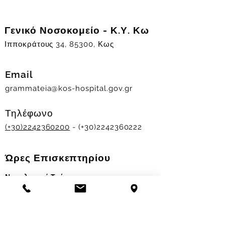
Γενικό Νοσοκομείο - Κ.Υ. Κω
Ιπποκράτους 34, 85300, Κως
Email
grammateia@kos-hospital.gov.gr
Τηλέφωνο
(+30)2242360200
- (+30)2242360222
Ώρες Επισκεπτηρίου
Νοσηλευτικά Τμήματα
Χειμερινό ωράριο:
11.00-13.00
&
17.30-19.30
Θερινό ωράριο: 11.00-13.00 & 18.00-20.00
Σταθμός Αιμοδοσίας
Δευ-Παρ 09:00 - 13:00