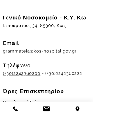
Γενικό Νοσοκομείο - Κ.Υ. Κω
Ιπποκράτους 34, 85300, Κως
Email
grammateia@kos-hospital.gov.gr
Τηλέφωνο
(+30)2242360200
- (+30)2242360222
Ώρες Επισκεπτηρίου
Νοσηλευτικά Τμήματα
Χειμερινό ωράριο:
11.00-13.00
&
17.30-19.30
Θερινό ωράριο: 11.00-13.00 & 18.00-20.00
Σταθμός Αιμοδοσίας
Δευ-Παρ 09:00 - 13:00