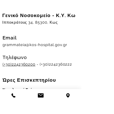
Γενικό Νοσοκομείο - Κ.Υ. Κω
Ιπποκράτους 34, 85300, Κως
Email
grammateia@kos-hospital.gov.gr
Τηλέφωνο
(+30)2242360200
- (+30)2242360222
Ώρες Επισκεπτηρίου
Νοσηλευτικά Τμήματα
Χειμερινό ωράριο:
11.00-13.00
&
17.30-19.30
Θερινό ωράριο: 11.00-13.00 & 18.00-20.00
Σταθμός Αιμοδοσίας
Δευ-Παρ 09:00 - 13:00