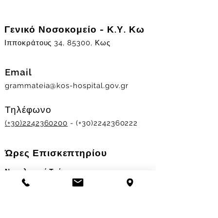
Γενικό Νοσοκομείο - Κ.Υ. Κω
Ιπποκράτους 34, 85300, Κως
Email
grammateia@kos-hospital.gov.gr
Τηλέφωνο
(+30)2242360200
- (+30)2242360222
Ώρες Επισκεπτηρίου
Νοσηλευτικά Τμήματα
Χειμερινό ωράριο:
11.00-13.00
&
17.30-19.30
Θερινό ωράριο: 11.00-13.00 & 18.00-20.00
Σταθμός Αιμοδοσίας
Δευ-Παρ 09:00 - 13:00