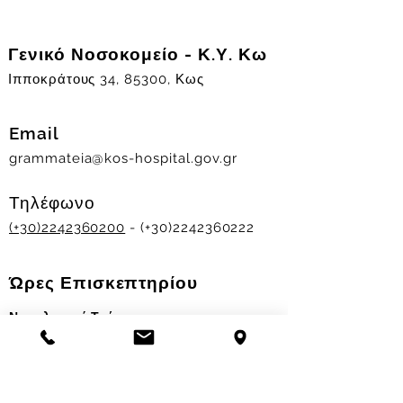
Γενικό Νοσοκομείο - Κ.Υ. Κω
Ιπποκράτους 34, 85300, Κως
Email
grammateia@kos-hospital.gov.gr
Τηλέφωνο
(+30)2242360200
- (+30)2242360222
Ώρες Επισκεπτηρίου
Νοσηλευτικά Τμήματα
Χειμερινό ωράριο:
11.00-13.00
&
17.30-19.30
Θερινό ωράριο: 11.00-13.00 & 18.00-20.00
Σταθμός Αιμοδοσίας
Δευ-Παρ 09:00 - 13:00