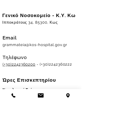
Γενικό Νοσοκομείο - Κ.Υ. Κω
Ιπποκράτους 34, 85300, Κως
Email
grammateia@kos-hospital.gov.gr
Τηλέφωνο
(+30)2242360200
- (+30)2242360222
Ώρες Επισκεπτηρίου
Νοσηλευτικά Τμήματα
Χειμερινό ωράριο:
11.00-13.00
&
17.30-19.30
Θερινό ωράριο: 11.00-13.00 & 18.00-20.00
Σταθμός Αιμοδοσίας
Δευ-Παρ 09:00 - 13:00