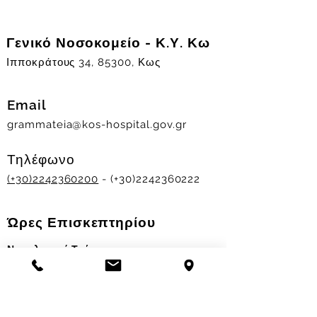
Γενικό Νοσοκομείο - Κ.Υ. Κω
Ιπποκράτους 34, 85300, Κως
Email
grammateia@kos-hospital.gov.gr
Τηλέφωνο
(+30)2242360200
- (+30)2242360222
Ώρες Επισκεπτηρίου
Νοσηλευτικά Τμήματα
Χειμερινό ωράριο:
11.00-13.00
&
17.30-19.30
Θερινό ωράριο: 11.00-13.00 & 18.00-20.00
Σταθμός Αιμοδοσίας
Δευ-Παρ 09:00 - 13:00