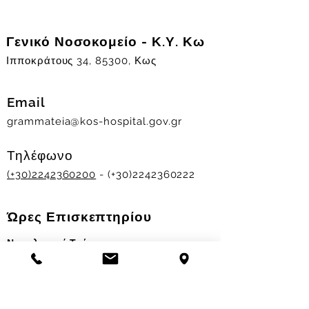
Γενικό Νοσοκομείο - Κ.Υ. Κω
Ιπποκράτους 34, 85300, Κως
Email
grammateia@kos-hospital.gov.gr
Τηλέφωνο
(+30)2242360200
- (+30)2242360222
Ώρες Επισκεπτηρίου
Νοσηλευτικά Τμήματα
Χειμερινό ωράριο:
11.00-13.00
&
17.30-19.30
Θερινό ωράριο: 11.00-13.00 & 18.00-20.00
Σταθμός Αιμοδοσίας
Δευ-Παρ 09:00 - 13:00