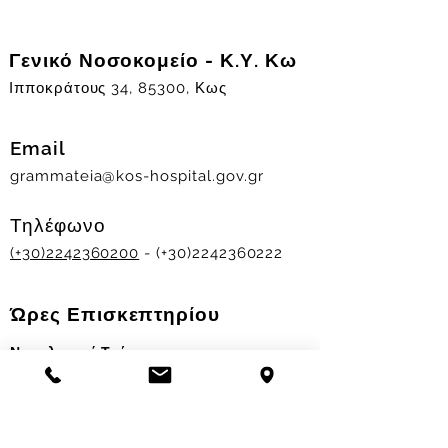
Γενικό Νοσοκομείο - Κ.Υ. Κω
Ιπποκράτους 34, 85300, Κως
Email
grammateia@kos-hospital.gov.gr
Τηλέφωνο
(+30)2242360200
- (+30)2242360222
Ώρες Επισκεπτηρίου
Νοσηλευτικά Τμήματα
Χειμερινό ωράριο:
11.00-13.00
&
17.30-19.30
Θερινό ωράριο: 11.00-13.00 & 18.00-20.00
Σταθμός Αιμοδοσίας
Δευ-Παρ 09:00 - 13:00