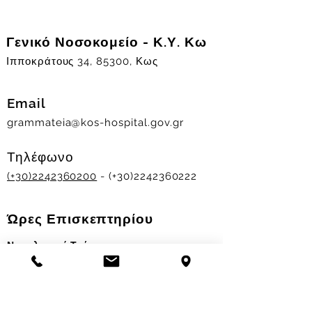
Γενικό Νοσοκομείο - Κ.Υ. Κω
Ιπποκράτους 34, 85300, Κως
Email
grammateia@kos-hospital.gov.gr
Τηλέφωνο
(+30)2242360200
- (+30)2242360222
Ώρες Επισκεπτηρίου
Νοσηλευτικά Τμήματα
Χειμερινό ωράριο:
11.00-13.00
&
17.30-19.30
Θερινό ωράριο: 11.00-13.00 & 18.00-20.00
Σταθμός Αιμοδοσίας
Δευ-Παρ 09:00 - 13:00