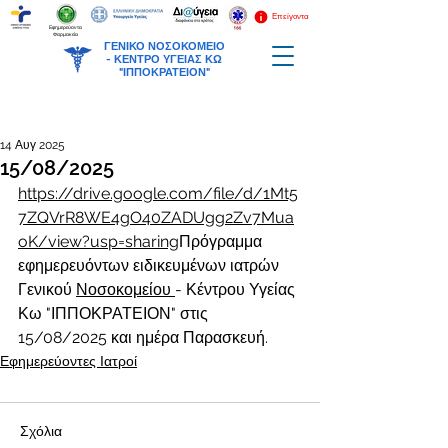
Επείγοντα
Εφημερεύοντα
Φαρμακεία
ΓΕΝΙΚΟ ΝΟΣΟΚΟΜΕΙΟ
-
ΚΕΝΤΡΟ ΥΓΕΙΑΣ ΚΩ
"ΙΠΠΟΚΡΑΤΕΙΟΝ"
14 Αυγ 2025
15/08/2025
https://drive.google.com/file/d/1Mt5
7ZQVrR8WE4gO40ZADUgg2Zv7Mua
oK/view?usp=sharing
Πρόγραμμα 
εφημερευόντων ειδικευμένων ιατρών 
Γενικού 
Νοσοκομείου 
- Κέντρου Υγείας 
Κω "ΙΠΠΟΚΡΑΤΕΙΟΝ" στις 
15/08/2025 και ημέρα Παρασκευή.
Εφημερεύοντες Ιατροί
Σχόλια