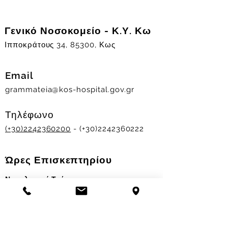
Γενικό Νοσοκομείο - Κ.Υ. Κω
Ιπποκράτους 34, 85300, Κως
Email
grammateia@kos-hospital.gov.gr
Τηλέφωνο
(+30)2242360200
- (+30)2242360222
Ώρες Επισκεπτηρίου
Νοσηλευτικά Τμήματα
Χειμερινό ωράριο:
11.00-13.00
&
17.30-19.30
Θερινό ωράριο: 11.00-13.00 & 18.00-20.00
Σταθμός Αιμοδοσίας
Δευ-Παρ 09:00 - 13:00