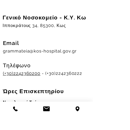
Γενικό Νοσοκομείο - Κ.Υ. Κω
Ιπποκράτους 34, 85300, Κως
Email
grammateia@kos-hospital.gov.gr
Τηλέφωνο
(+30)2242360200
- (+30)2242360222
Ώρες Επισκεπτηρίου
Νοσηλευτικά Τμήματα
Χειμερινό ωράριο:
11.00-13.00
&
17.30-19.30
Θερινό ωράριο: 11.00-13.00 & 18.00-20.00
Σταθμός Αιμοδοσίας
Δευ-Παρ 09:00 - 13:00