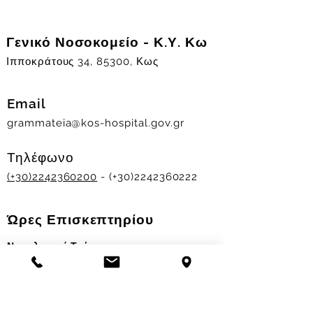
Γενικό Νοσοκομείο - Κ.Υ. Κω
Ιπποκράτους 34, 85300, Κως
Email
grammateia@kos-hospital.gov.gr
Τηλέφωνο
(+30)2242360200
- (+30)2242360222
Ώρες Επισκεπτηρίου
Νοσηλευτικά Τμήματα
Χειμερινό ωράριο:
11.00-13.00
&
17.30-19.30
Θερινό ωράριο: 11.00-13.00 & 18.00-20.00
Σταθμός Αιμοδοσίας
Δευ-Παρ 09:00 - 13:00