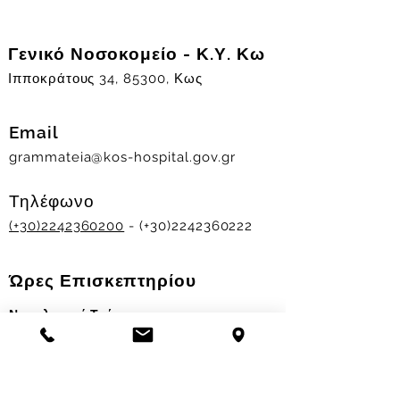
Γενικό Νοσοκομείο - Κ.Υ. Κω
Ιπποκράτους 34, 85300, Κως
Email
grammateia@kos-hospital.gov.gr
Τηλέφωνο
(+30)2242360200
- (+30)2242360222
Ώρες Επισκεπτηρίου
Νοσηλευτικά Τμήματα
Χειμερινό ωράριο:
11.00-13.00
&
17.30-19.30
Θερινό ωράριο: 11.00-13.00 & 18.00-20.00
Σταθμός Αιμοδοσίας
Δευ-Παρ 09:00 - 13:00