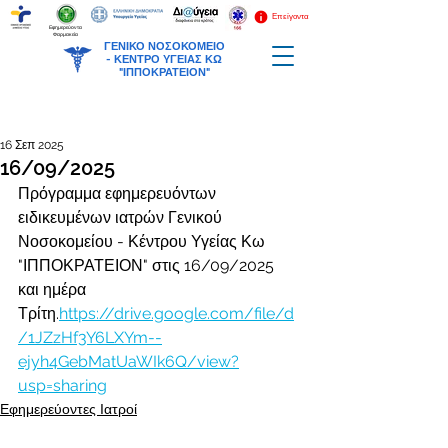
Επείγοντα
Εφημερεύοντα
Φαρμακεία
ΓΕΝΙΚΟ ΝΟΣΟΚΟΜΕΙΟ
-
ΚΕΝΤΡΟ ΥΓΕΙΑΣ ΚΩ
"ΙΠΠΟΚΡΑΤΕΙΟΝ"
16 Σεπ 2025
16/09/2025
Πρόγραμμα εφημερευόντων 
ειδικευμένων ιατρών Γενικού 
Νοσοκομείου - Κέντρου Υγείας Κω 
"ΙΠΠΟΚΡΑΤΕΙΟΝ" στις 16/09/2025 
και ημέρα 
Τρίτη.
https://drive.google.com/file/d
/1JZzHf3Y6LXYm--
ejyh4GebMatUaWIk6Q/view?
usp=sharing
Εφημερεύοντες Ιατροί