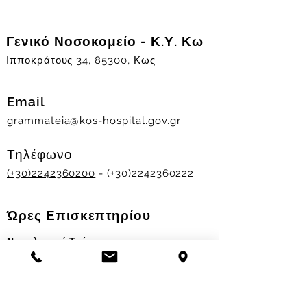
Γενικό Νοσοκομείο - Κ.Υ. Κω
Ιπποκράτους 34, 85300, Κως
Email
grammateia@kos-hospital.gov.gr
Τηλέφωνο
(+30)2242360200
- (+30)2242360222
Ώρες Επισκεπτηρίου
Νοσηλευτικά Τμήματα
Χειμερινό ωράριο:
11.00-13.00
&
17.30-19.30
Θερινό ωράριο: 11.00-13.00 & 18.00-20.00
Σταθμός Αιμοδοσίας
Δευ-Παρ 09:00 - 13:00