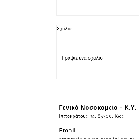
11/05/2026
Σχόλια
ΠΡΟΚΗΡΥΞΗ ΘΕΣΕΩΝ
ΕΙΔΙΚΕΥΜΕΝΩΝ ΙΑΤΡΩΝ Ε.Σ.Υ
ΕΠΙ ΘΗΤΕΙΑ
Γράψτε ένα σχόλιο...
Γενικό Νοσοκομείο - Κ.Υ.
Ιπποκράτους 34, 85300, Κως
Email