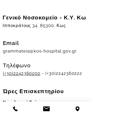
Γενικό Νοσοκομείο - Κ.Υ. Κω
Ιπποκράτους 34, 85300, Κως
Email
grammateia@kos-hospital.gov.gr
Τηλέφωνο
(+30)2242360200
- (+30)2242360222
Ώρες Επισκεπτηρίου
Νοσηλευτικά Τμήματα
Χειμερινό ωράριο:
11.00-13.00
&
17.30-19.30
Θερινό ωράριο: 11.00-13.00 & 18.00-20.00
Σταθμός Αιμοδοσίας
Δευ-Παρ 09:00 - 13:00