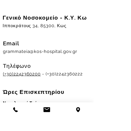
Γενικό Νοσοκομείο - Κ.Υ. Κω
Ιπποκράτους 34, 85300, Κως
Email
grammateia@kos-hospital.gov.gr
Τηλέφωνο
(+30)2242360200
- (+30)2242360222
Ώρες Επισκεπτηρίου
Νοσηλευτικά Τμήματα
Χειμερινό ωράριο:
11.00-13.00
&
17.30-19.30
Θερινό ωράριο: 11.00-13.00 & 18.00-20.00
Σταθμός Αιμοδοσίας
Δευ-Παρ 09:00 - 13:00