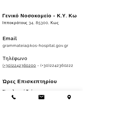
Γενικό Νοσοκομείο - Κ.Υ. Κω
Ιπποκράτους 34, 85300, Κως
Email
grammateia@kos-hospital.gov.gr
Τηλέφωνο
(+30)2242360200
- (+30)2242360222
Ώρες Επισκεπτηρίου
Νοσηλευτικά Τμήματα
Χειμερινό ωράριο:
11.00-13.00
&
17.30-19.30
Θερινό ωράριο: 11.00-13.00 & 18.00-20.00
Σταθμός Αιμοδοσίας
Δευ-Παρ 09:00 - 13:00