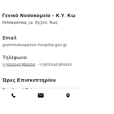
Γενικό Νοσοκομείο - Κ.Υ. Κω
Ιπποκράτους 34, 85300, Κως
Email
grammateia@kos-hospital.gov.gr
Τηλέφωνο
(+30)2242360200
- (+30)2242360222
Ώρες Επισκεπτηρίου
Νοσηλευτικά Τμήματα
Χειμερινό ωράριο:
11.00-13.00
&
17.30-19.30
Θερινό ωράριο: 11.00-13.00 & 18.00-20.00
Σταθμός Αιμοδοσίας
Δευ-Παρ 09:00 - 13:00