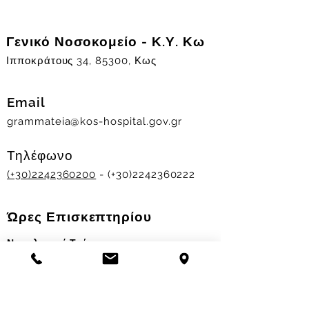
Γενικό Νοσοκομείο - Κ.Υ. Κω
Ιπποκράτους 34, 85300, Κως
Email
grammateia@kos-hospital.gov.gr
Τηλέφωνο
(+30)2242360200
- (+30)2242360222
Ώρες Επισκεπτηρίου
Νοσηλευτικά Τμήματα
Χειμερινό ωράριο:
11.00-13.00
&
17.30-19.30
Θερινό ωράριο: 11.00-13.00 & 18.00-20.00
Σταθμός Αιμοδοσίας
Δευ-Παρ 09:00 - 13:00