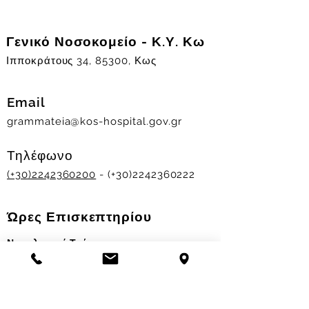
Γενικό Νοσοκομείο - Κ.Υ. Κω
Ιπποκράτους 34, 85300, Κως
Email
grammateia@kos-hospital.gov.gr
Τηλέφωνο
(+30)2242360200
- (+30)2242360222
Ώρες Επισκεπτηρίου
Νοσηλευτικά Τμήματα
Χειμερινό ωράριο:
11.00-13.00
&
17.30-19.30
Θερινό ωράριο: 11.00-13.00 & 18.00-20.00
Σταθμός Αιμοδοσίας
Δευ-Παρ 09:00 - 13:00