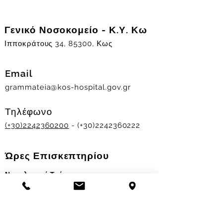
Γενικό Νοσοκομείο - Κ.Υ. Κω
Ιπποκράτους 34, 85300, Κως
Email
grammateia@kos-hospital.gov.gr
Τηλέφωνο
(+30)2242360200
- (+30)2242360222
Ώρες Επισκεπτηρίου
Νοσηλευτικά Τμήματα
Χειμερινό ωράριο:
11.00-13.00
&
17.30-19.30
Θερινό ωράριο: 11.00-13.00 & 18.00-20.00
Σταθμός Αιμοδοσίας
Δευ-Παρ 09:00 - 13:00