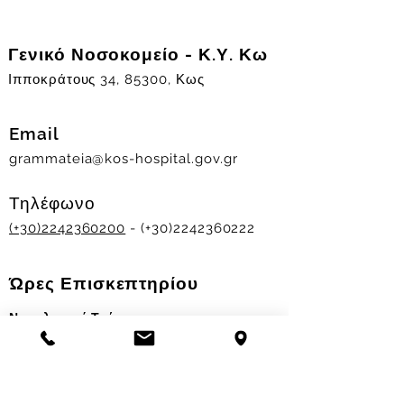
Γενικό Νοσοκομείο - Κ.Υ. Κω
Ιπποκράτους 34, 85300, Κως
Email
grammateia@kos-hospital.gov.gr
Τηλέφωνο
(+30)2242360200
- (+30)2242360222
Ώρες Επισκεπτηρίου
Νοσηλευτικά Τμήματα
Χειμερινό ωράριο:
11.00-13.00
&
17.30-19.30
Θερινό ωράριο: 11.00-13.00 & 18.00-20.00
Σταθμός Αιμοδοσίας
Δευ-Παρ 09:00 - 13:00