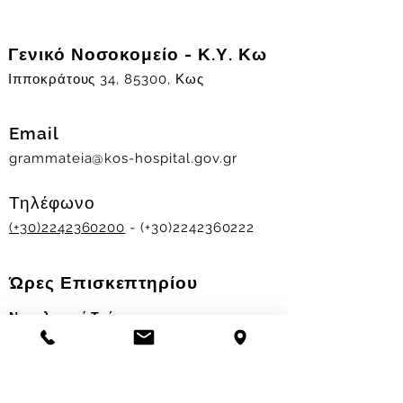
Γενικό Νοσοκομείο - Κ.Υ. Κω
Ιπποκράτους 34, 85300, Κως
Email
grammateia@kos-hospital.gov.gr
Τηλέφωνο
(+30)2242360200
- (+30)2242360222
Ώρες Επισκεπτηρίου
Νοσηλευτικά Τμήματα
Χειμερινό ωράριο:
11.00-13.00
&
17.30-19.30
Θερινό ωράριο: 11.00-13.00 & 18.00-20.00
Σταθμός Αιμοδοσίας
Δευ-Παρ 09:00 - 13:00