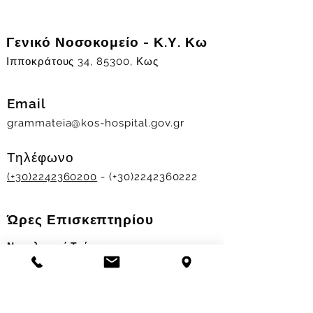
Γενικό Νοσοκομείο - Κ.Υ. Κω
Ιπποκράτους 34, 85300, Κως
Email
grammateia@kos-hospital.gov.gr
Τηλέφωνο
(+30)2242360200
- (+30)2242360222
Ώρες Επισκεπτηρίου
Νοσηλευτικά Τμήματα
Χειμερινό ωράριο:
11.00-13.00
&
17.30-19.30
Θερινό ωράριο: 11.00-13.00 & 18.00-20.00
Σταθμός Αιμοδοσίας
Δευ-Παρ 09:00 - 13:00