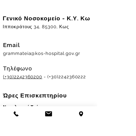
Γενικό Νοσοκομείο - Κ.Υ. Κω
Ιπποκράτους 34, 85300, Κως
Email
grammateia@kos-hospital.gov.gr
Τηλέφωνο
(+30)2242360200
- (+30)2242360222
Ώρες Επισκεπτηρίου
Νοσηλευτικά Τμήματα
Χειμερινό ωράριο:
11.00-13.00
&
17.30-19.30
Θερινό ωράριο: 11.00-13.00 & 18.00-20.00
Σταθμός Αιμοδοσίας
Δευ-Παρ 09:00 - 13:00