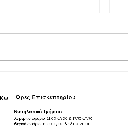
2026-08-08
202
Πρόγραμμα εφημερευόντων
Πρόγ
ειδικευμένων ιατρών Γενικού
ειδικ
Νοσοκομείου - Κέντρου Υγείας
Νοσοκ
Κω "ΙΠΠΟΚΡΑΤΕΙΟΝ" στις
Κω "
08/08/2026 και ημέρα Σάββατο
07/0
Παρα
Ώρες Επισκεπτηρίου
 Κω
Νοσηλευτικά Τμήματα
Χειμερινό ωράριο: 11.00-13.00 & 17.30-19.30
Θερινό ωράριο: 11.00-13.00 & 18.00-20.00