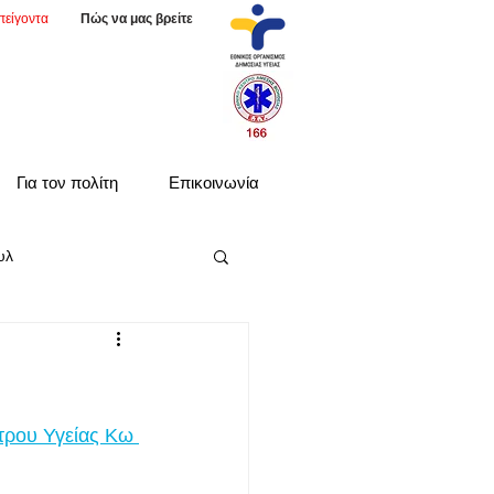
πείγοντα
Πώς να μας βρείτε
Για τον πολίτη
Επικοινωνία
υλ
τρου Υγείας Κω 