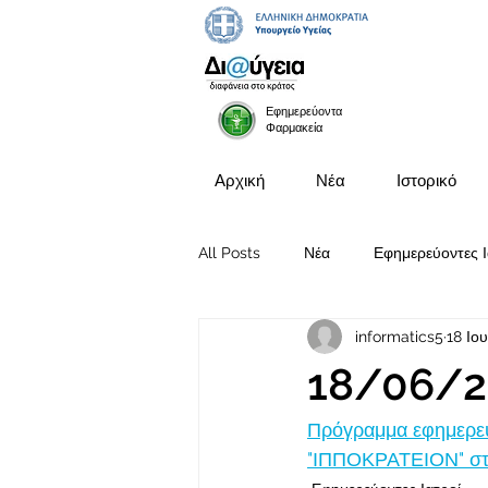
Εφημερεύοντα
Φαρμακεία
Αρχική
Νέα
Ιστορικό
All Posts
Νέα
Εφημερεύοντες Ι
informatics5
18 Ιο
Προκηρύξεις Θέσεων
18/06/2
Πρόγραμμα εφημερευ
"ΙΠΠΟΚΡΑΤΕΙΟΝ" στι