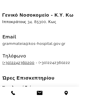
Γενικό Νοσοκομείο - Κ.Υ. Κω
Ιπποκράτους 34, 85300, Κως
Email
grammateia@kos-hospital.gov.gr
Τηλέφωνο
(+30)2242360200
- (+30)2242360222
Ώρες Επισκεπτηρίου
Νοσηλευτικά Τμήματα
Χειμερινό ωράριο:
11.00-13.00
&
17.30-19.30
Θερινό ωράριο: 11.00-13.00 & 18.00-20.00
Σταθμός Αιμοδοσίας
Δευ-Παρ 09:00 - 13:00