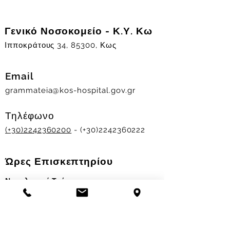
Γενικό Νοσοκομείο - Κ.Υ. Κω
Ιπποκράτους 34, 85300, Κως
Email
grammateia@kos-hospital.gov.gr
Τηλέφωνο
(+30)2242360200
- (+30)2242360222
Ώρες Επισκεπτηρίου
Νοσηλευτικά Τμήματα
Χειμερινό ωράριο:
11.00-13.00
&
17.30-19.30
Θερινό ωράριο: 11.00-13.00 & 18.00-20.00
Σταθμός Αιμοδοσίας
Δευ-Παρ 09:00 - 13:00