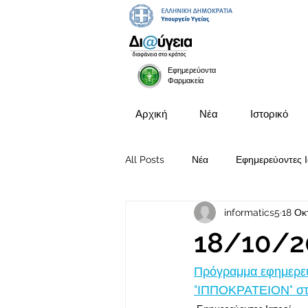
Εφημερεύοντα
Φαρμακεία
Αρχική
Νέα
Ιστορικό
All Posts
Νέα
Εφημερεύοντες Ι
informatics5
18 Οκ
Προκηρύξεις Θέσεων
18/10/2
Πρόγραμμα εφημερευ
"ΙΠΠΟΚΡΑΤΕΙΟΝ" στις 