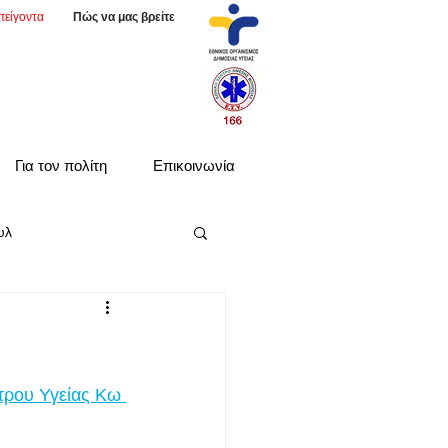
πείγοντα
Πώς να μας βρείτε
Για τον πολίτη
Επικοινωνία
υλ
τρου Υγείας Κω 