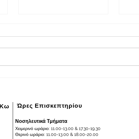
2026-08-08
202
Πρόγραμμα εφημερευόντων
Πρόγ
ειδικευμένων ιατρών Γενικού
ειδικ
Νοσοκομείου - Κέντρου Υγείας
Νοσοκ
Κω "ΙΠΠΟΚΡΑΤΕΙΟΝ" στις
Κω "
08/08/2026 και ημέρα Σάββατο
07/0
Παρα
Ώρες Επισκεπτηρίου
 Κω
Νοσηλευτικά Τμήματα
Χειμερινό ωράριο: 11.00-13.00 & 17.30-19.30
Θερινό ωράριο: 11.00-13.00 & 18.00-20.00