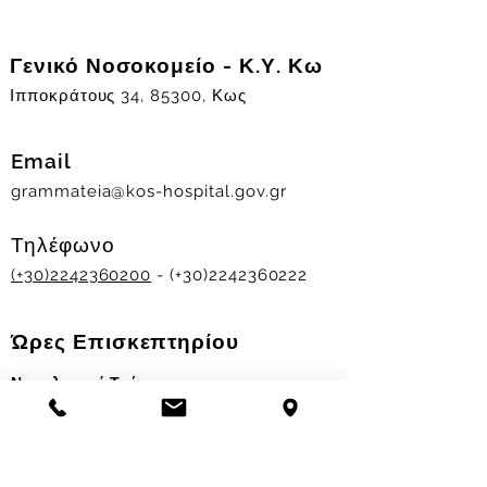
Γενικό Νοσοκομείο - Κ.Υ. Κω
Ιπποκράτους 34, 85300, Κως
Email
grammateia@kos-hospital.gov.gr
Τηλέφωνο
(+30)2242360200
- (+30)2242360222
Ώρες Επισκεπτηρίου
Νοσηλευτικά Τμήματα
Χειμερινό ωράριο:
11.00-13.00
&
17.30-19.30
Θερινό ωράριο: 11.00-13.00 & 18.00-20.00
Σταθμός Αιμοδοσίας
Δευ-Παρ 09:00 - 13:00