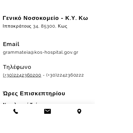
Γενικό Νοσοκομείο - Κ.Υ. Κω
Ιπποκράτους 34, 85300, Κως
Email
grammateia@kos-hospital.gov.gr
Τηλέφωνο
(+30)2242360200
- (+30)2242360222
Ώρες Επισκεπτηρίου
Νοσηλευτικά Τμήματα
Χειμερινό ωράριο:
11.00-13.00
&
17.30-19.30
Θερινό ωράριο: 11.00-13.00 & 18.00-20.00
Σταθμός Αιμοδοσίας
Δευ-Παρ 09:00 - 13:00