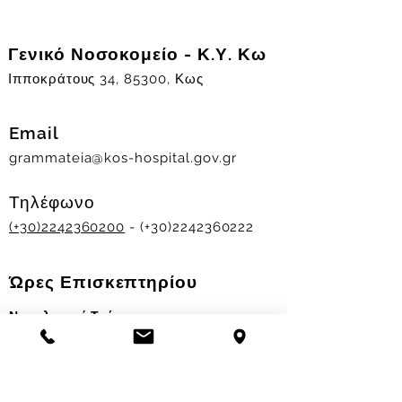
Γενικό Νοσοκομείο - Κ.Υ. Κω
Ιπποκράτους 34, 85300, Κως
Email
grammateia@kos-hospital.gov.gr
Τηλέφωνο
(+30)2242360200
- (+30)2242360222
Ώρες Επισκεπτηρίου
Νοσηλευτικά Τμήματα
Χειμερινό ωράριο:
11.00-13.00
&
17.30-19.30
Θερινό ωράριο: 11.00-13.00 & 18.00-20.00
Σταθμός Αιμοδοσίας
Δευ-Παρ 09:00 - 13:00