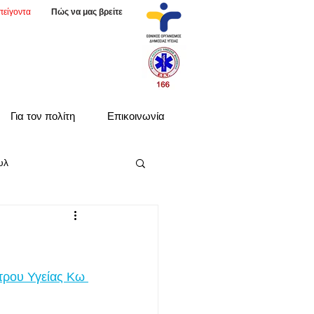
πείγοντα
Πώς να μας βρείτε
Για τον πολίτη
Επικοινωνία
υλ
τρου Υγείας Κω 