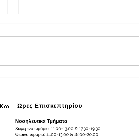
2026-08-08
202
Πρόγραμμα εφημερευόντων
Πρόγ
ειδικευμένων ιατρών Γενικού
ειδικ
Νοσοκομείου - Κέντρου Υγείας
Νοσοκ
Κω "ΙΠΠΟΚΡΑΤΕΙΟΝ" στις
Κω "
08/08/2026 και ημέρα Σάββατο
07/0
Παρα
Ώρες Επισκεπτηρίου
 Κω
Νοσηλευτικά Τμήματα
Χειμερινό ωράριο: 11.00-13.00 & 17.30-19.30
Θερινό ωράριο: 11.00-13.00 & 18.00-20.00