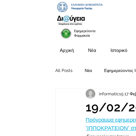
Εφημερεύοντα
Φαρμακεία
Αρχική
Νέα
Ιστορικό
All Posts
Νέα
Εφημερεύοντες Ι
informatics5
17 Φε
Προκηρύξεις Θέσεων
19/02/2
Πρόγραμμα εφημερευ
"ΙΠΠΟΚΡΑΤΕΙΟΝ" στις