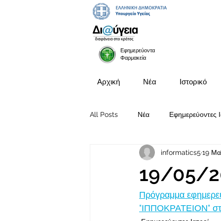
Εφημερεύοντα
Φαρμακεία
Αρχική
Νέα
Ιστορικό
All Posts
Νέα
Εφημερεύοντες Ι
informatics5
19 Μα
Προκηρύξεις Θέσεων
19/05/2
Πρόγραμμα εφημερευ
"ΙΠΠΟΚΡΑΤΕΙΟΝ" στι