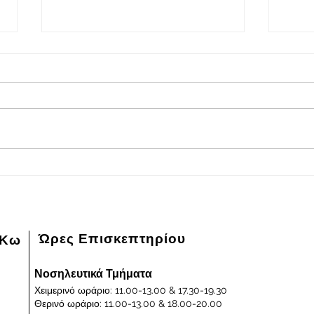
2026-08-08
202
Πρόγραμμα εφημερευόντων
Πρόγ
ειδικευμένων ιατρών Γενικού
ειδικ
Νοσοκομείου - Κέντρου Υγείας
Νοσοκ
Κω "ΙΠΠΟΚΡΑΤΕΙΟΝ" στις
Κω "
08/08/2026 και ημέρα Σάββατο
07/0
Παρα
Ώρες Επισκεπτηρίου
 Κω
Νοσηλευτικά Τμήματα
Χειμερινό ωράριο: 11.00-13.00 & 17.30-19.30
Θερινό ωράριο: 11.00-13.00 & 18.00-20.00