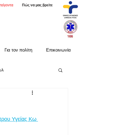
πείγοντα
Πώς να μας βρείτε
Για τον πολίτη
Επικοινωνία
υλ
τρου Υγείας Κω 