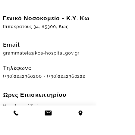
Γενικό Νοσοκομείο - Κ.Υ. Κω
Ιπποκράτους 34, 85300, Κως
Email
grammateia@kos-hospital.gov.gr
Τηλέφωνο
(+30)2242360200
- (+30)2242360222
Ώρες Επισκεπτηρίου
Νοσηλευτικά Τμήματα
Χειμερινό ωράριο:
11.00-13.00
&
17.30-19.30
Θερινό ωράριο: 11.00-13.00 & 18.00-20.00
Σταθμός Αιμοδοσίας
Δευ-Παρ 09:00 - 13:00