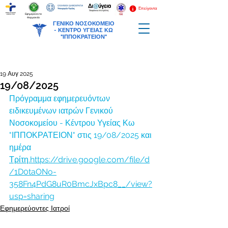
Επείγοντα
Εφημερεύοντα
Φαρμακεία
ΓΕΝΙΚΟ ΝΟΣΟΚΟΜΕΙΟ
-
ΚΕΝΤΡΟ ΥΓΕΙΑΣ ΚΩ
"ΙΠΠΟΚΡΑΤΕΙΟΝ"
19 Αυγ 2025
19/08/2025
Πρόγραμμα εφημερευόντων 
ειδικευμένων ιατρών Γενικού 
Νοσοκομείου - Κέντρου Υγείας Κω 
"ΙΠΠΟΚΡΑΤΕΙΟΝ" στις 19/08/2025 και 
ημέρα  
Τρίτη.
https://drive.google.com/file/d
/1D0taONo-
358Fn4PdG8uR0BmcJxBpc8__/view?
usp=sharing
Εφημερεύοντες Ιατροί