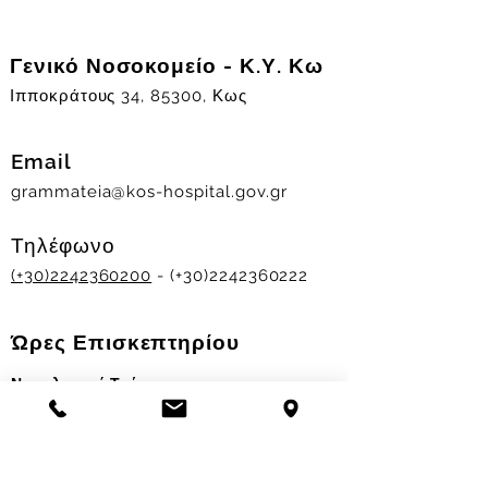
Γενικό Νοσοκομείο - Κ.Υ. Κω
Ιπποκράτους 34, 85300, Κως
Email
grammateia@kos-hospital.gov.gr
Τηλέφωνο
(+30)2242360200
- (+30)2242360222
Ώρες Επισκεπτηρίου
Νοσηλευτικά Τμήματα
Χειμερινό ωράριο:
11.00-13.00
&
17.30-19.30
Θερινό ωράριο: 11.00-13.00 & 18.00-20.00
Σταθμός Αιμοδοσίας
Δευ-Παρ 09:00 - 13:00