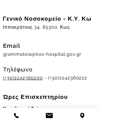
Γενικό Νοσοκομείο - Κ.Υ. Κω
Ιπποκράτους 34, 85300, Κως
Email
grammateia@kos-hospital.gov.gr
Τηλέφωνο
(+30)2242360200
- (+30)2242360222
Ώρες Επισκεπτηρίου
Νοσηλευτικά Τμήματα
Χειμερινό ωράριο:
11.00-13.00
&
17.30-19.30
Θερινό ωράριο: 11.00-13.00 & 18.00-20.00
Σταθμός Αιμοδοσίας
Δευ-Παρ 09:00 - 13:00