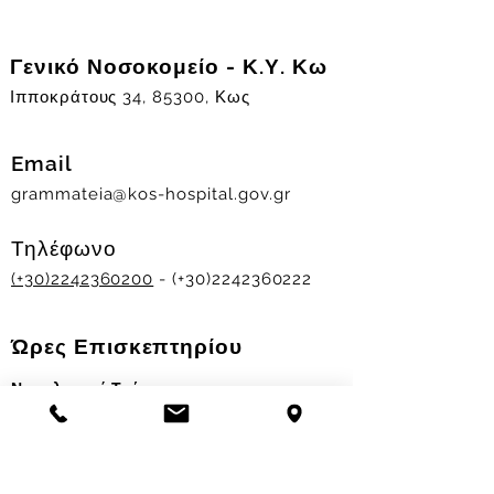
Γενικό Νοσοκομείο - Κ.Υ. Κω
Ιπποκράτους 34, 85300, Κως
Email
grammateia@kos-hospital.gov.gr
Τηλέφωνο
(+30)2242360200
- (+30)2242360222
Ώρες Επισκεπτηρίου
Νοσηλευτικά Τμήματα
Χειμερινό ωράριο:
11.00-13.00
&
17.30-19.30
Θερινό ωράριο: 11.00-13.00 & 18.00-20.00
Σταθμός Αιμοδοσίας
Δευ-Παρ 09:00 - 13:00