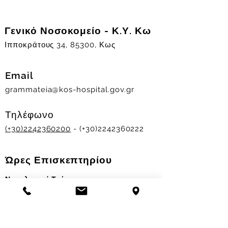
Γενικό Νοσοκομείο - Κ.Υ. Κω
Ιπποκράτους 34, 85300, Κως
Email
grammateia@kos-hospital.gov.gr
Τηλέφωνο
(+30)2242360200
- (+30)2242360222
Ώρες Επισκεπτηρίου
Νοσηλευτικά Τμήματα
Χειμερινό ωράριο:
11.00-13.00
&
17.30-19.30
Θερινό ωράριο: 11.00-13.00 & 18.00-20.00
Σταθμός Αιμοδοσίας
Δευ-Παρ 09:00 - 13:00