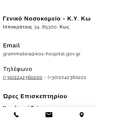
Γενικό Νοσοκομείο - Κ.Υ. Κω
Ιπποκράτους 34, 85300, Κως
Email
grammateia@kos-hospital.gov.gr
Τηλέφωνο
(+30)2242360200
- (+30)2242360222
Ώρες Επισκεπτηρίου
Νοσηλευτικά Τμήματα
Χειμερινό ωράριο:
11.00-13.00
&
17.30-19.30
Θερινό ωράριο: 11.00-13.00 & 18.00-20.00
Σταθμός Αιμοδοσίας
Δευ-Παρ 09:00 - 13:00