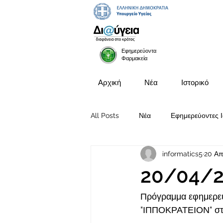
Εφημερεύοντα
Φαρμακεία
Αρχική
Νέα
Ιστορικό
All Posts
Νέα
Εφημερεύοντες Ι
informatics5
20 Απ
Προκηρύξεις Θέσεων
20/04/2
Πρόγραμμα εφημερευ
"ΙΠΠΟΚΡΑΤΕΙΟΝ" στι