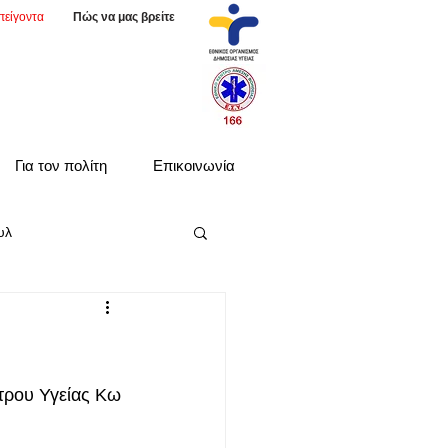
πείγοντα
Πώς να μας βρείτε
Για τον πολίτη
Επικοινωνία
υλ
τρου Υγείας Κω 