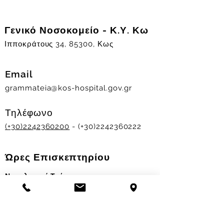
Γενικό Νοσοκομείο - Κ.Υ. Κω
Ιπποκράτους 34, 85300, Κως
Email
grammateia@kos-hospital.gov.gr
Τηλέφωνο
(+30)2242360200
- (+30)2242360222
Ώρες Επισκεπτηρίου
Νοσηλευτικά Τμήματα
Χειμερινό ωράριο:
11.00-13.00
&
17.30-19.30
Θερινό ωράριο: 11.00-13.00 & 18.00-20.00
Σταθμός Αιμοδοσίας
Δευ-Παρ 09:00 - 13:00