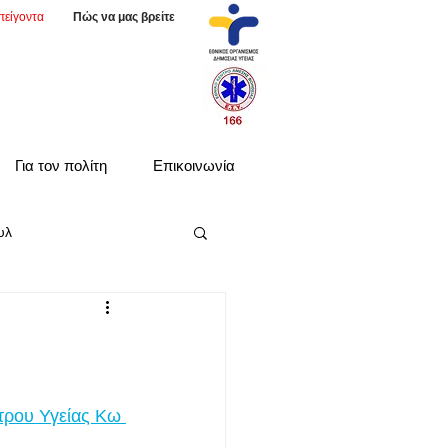
πείγοντα
Πώς να μας βρείτε
Για τον πολίτη
Επικοινωνία
υλ
τρου Υγείας Κω 