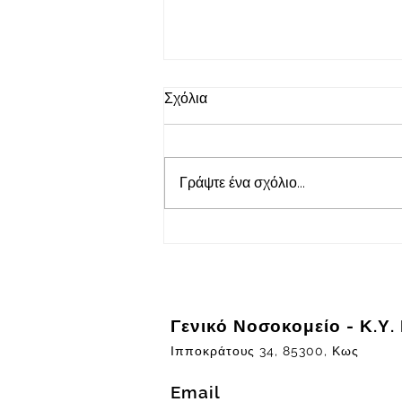
2026-08-06
Σχόλια
Πρόγραμμα εφημερευόντων
ειδικευμένων ιατρών Γενικού
Νοσοκομείου - Κέντρου Υγείας
Γράψτε ένα σχόλιο...
Κω "ΙΠΠΟΚΡΑΤΕΙΟΝ" στις
06/08/2026 και ημέρα Πέμπτη
Γενικό Νοσοκομείο - Κ.Υ.
Ιπποκράτους 34, 85300, Κως
Email