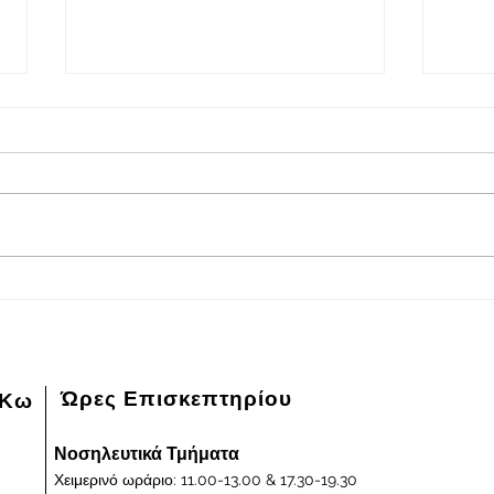
2026-08-05
202
Πρόγραμμα εφημερευόντων
Πρόγ
ειδικευμένων ιατρών Γενικού
ειδικ
Νοσοκομείου - Κέντρου Υγείας
Νοσοκ
Κω "ΙΠΠΟΚΡΑΤΕΙΟΝ" στις
Κω "
05/08/2026 και ημέρα Τετάρτη
04/0
Ώρες Επισκεπτηρίου
 Κω
Νοσηλευτικά Τμήματα
Χειμερινό ωράριο: 11.00-13.00 & 17.30-19.30