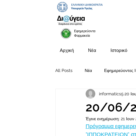
Εφημερεύοντα
Φαρμακεία
Αρχική
Νέα
Ιστορικό
All Posts
Νέα
Εφημερεύοντες Ι
informatics5
20 Ιο
Προκηρύξεις Θέσεων
20/06/
Έγινε ενημέρωση:
21 Ιουν
Πρόγραμμα εφημερευ
"ΙΠΠΟΚΡΑΤΕΙΟΝ" στι