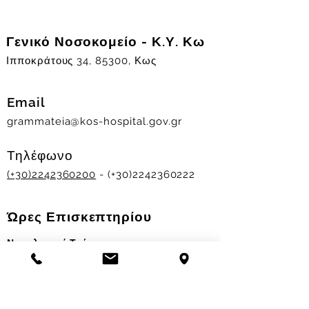
Γενικό Νοσοκομείο - Κ.Υ. Κω
Ιπποκράτους 34, 85300, Κως
Email
grammateia@kos-hospital.gov.gr
Τηλέφωνο
(+30)2242360200
- (+30)2242360222
Ώρες Επισκεπτηρίου
Νοσηλευτικά Τμήματα
Χειμερινό ωράριο:
11.00-13.00
&
17.30-19.30
Θερινό ωράριο: 11.00-13.00 & 18.00-20.00
Σταθμός Αιμοδοσίας
Δευ-Παρ 09:00 - 13:00